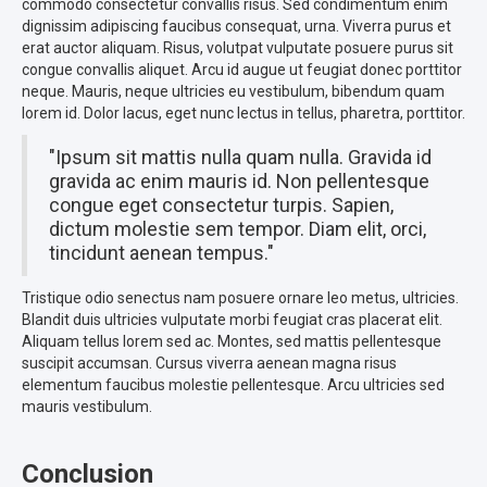
commodo consectetur convallis risus. Sed condimentum enim
dignissim adipiscing faucibus consequat, urna. Viverra purus et
erat auctor aliquam. Risus, volutpat vulputate posuere purus sit
congue convallis aliquet. Arcu id augue ut feugiat donec porttitor
neque. Mauris, neque ultricies eu vestibulum, bibendum quam
lorem id. Dolor lacus, eget nunc lectus in tellus, pharetra, porttitor.
"Ipsum sit mattis nulla quam nulla. Gravida id
gravida ac enim mauris id. Non pellentesque
congue eget consectetur turpis. Sapien,
dictum molestie sem tempor. Diam elit, orci,
tincidunt aenean tempus."
Tristique odio senectus nam posuere ornare leo metus, ultricies.
Blandit duis ultricies vulputate morbi feugiat cras placerat elit.
Aliquam tellus lorem sed ac. Montes, sed mattis pellentesque
suscipit accumsan. Cursus viverra aenean magna risus
elementum faucibus molestie pellentesque. Arcu ultricies sed
mauris vestibulum.
Conclusion